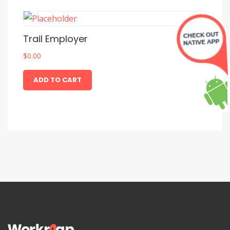
Trail Employer
$
0.00
ADD TO CART