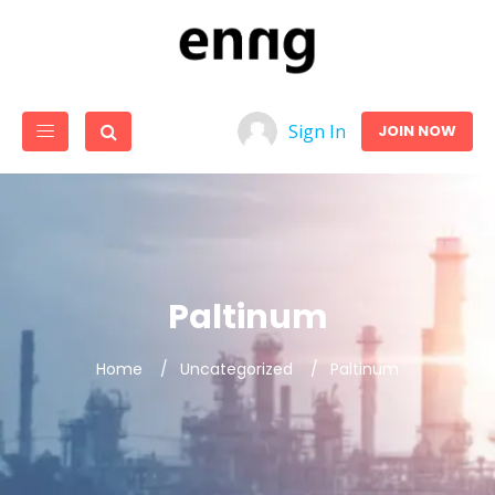
Sign In
JOIN NOW
Paltinum
Home
Uncategorized
Paltinum