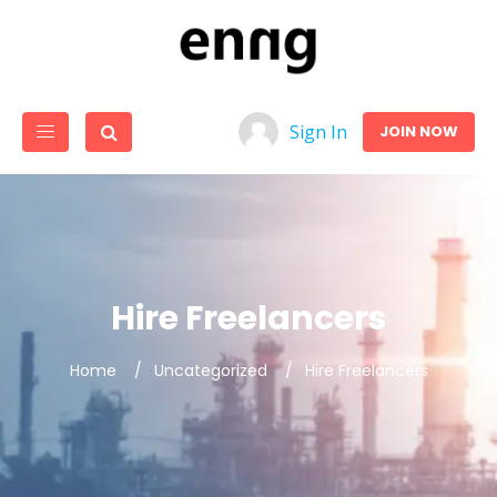
Sign In
JOIN NOW
Hire Freelancers
Home
Uncategorized
Hire Freelancers