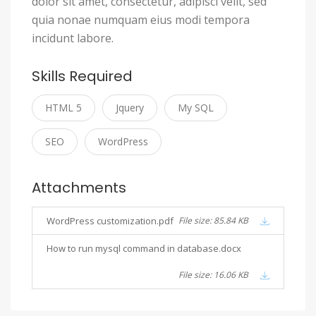
dolor sit amet, consectetur, adipisci velit, sed
quia nonae numquam eius modi tempora
incidunt labore.
Skills Required
HTML 5
Jquery
My SQL
SEO
WordPress
Attachments
WordPress customization.pdf
File size: 85.84 KB
How to run mysql command in database.docx
File size: 16.06 KB