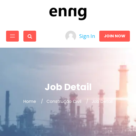
Sign In
JOIN NOW
Job Detail
Home
Construção Civil
Job Detail