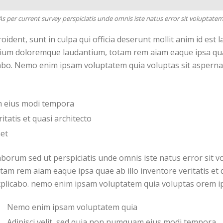
As per current survey perspiciatis unde omnis iste natus error sit voluptatem
oident, sunt in culpa qui officia deserunt mollit anim id est
tium doloremque laudantium, totam rem aiam eaque ipsa quae 
cabo. Nemo enim ipsam voluptatem quia voluptas sit aspernatu
am eius modi tempora
itatis et quasi architecto
met
borum sed ut perspiciatis unde omnis iste natus error sit
tam rem aiam eaque ipsa quae ab illo inventore veritatis et q
plicabo. nemo enim ipsam voluptatem quia voluptas orem ip
Nemo enim ipsam voluptatem quia
Adipisci velit, sed quia non numquam eius modi tempora