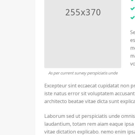
Se
es
m
ma
vo
As per current survey perspiciatis unde
Excepteur sint eccaecat cupidatat non pr
iste natus error sit voluptatem accusan
architecto beatae vitae dicta sunt expl
Laborum sed ut perspiciatis unde omnis
laudantium, totam rem aiam eaque ipsa qu
vitae dictation explicabo. nemo enim ips