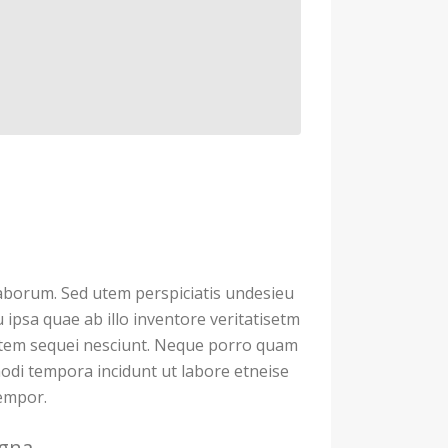
 laborum. Sed utem perspiciatis undesieu
psa quae ab illo inventore veritatisetm
tatem sequei nesciunt. Neque porro quam
odi tempora incidunt ut labore etneise
tempor.
agna