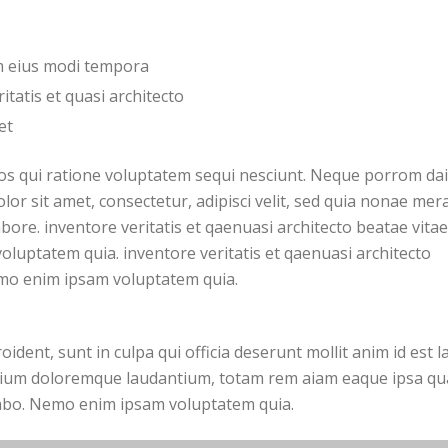
am eius modi tempora
itatis et quasi architecto
et
os qui ratione voluptatem sequi nesciunt. Neque porrom da
or sit amet, consectetur, adipisci velit, sed quia nonae mer
re. inventore veritatis et qaenuasi architecto beatae vita
oluptatem quia. inventore veritatis et qaenuasi architecto
emo enim ipsam voluptatem quia.
oident, sunt in culpa qui officia deserunt mollit anim id est
tium doloremque laudantium, totam rem aiam eaque ipsa quae 
icabo. Nemo enim ipsam voluptatem quia.