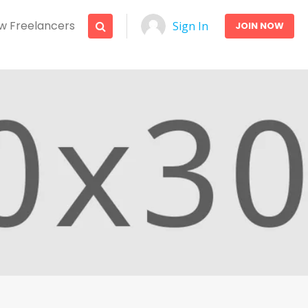
w Freelancers
Sign In
JOIN NOW