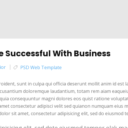
e Successful With Business
ior
PSD Web Template
oident, sunt in culpa qui officia deserunt mollit anim id est
ccusantium doloremque laudantium, totam rem aiam eaqueiu i
ed quia consequuntur magni dolores eos quist ratione volup
amet consectetur adipisci velit sed quianon numquam eius m
or sit amet, consectetur adipisicing elit, sed do eiusmod 
ipisicing elit, sed dote eiusmod tempor olak m