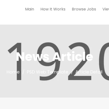
Main
How It Works
Browse Jobs
Vie
News Article
Home
PSD Web Template
Article Detail