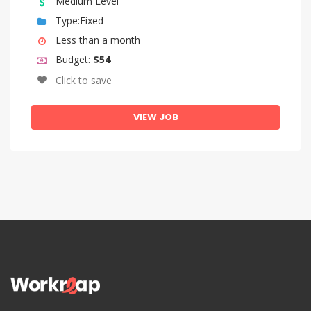
Medium Level
Type:Fixed
Less than a month
Budget:
$54
Click to save
VIEW JOB