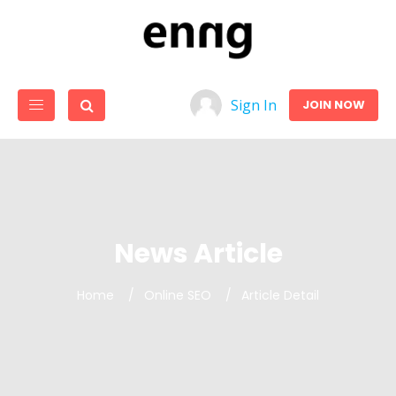
Sign In
JOIN NOW
News Article
Home
Online SEO
Article Detail