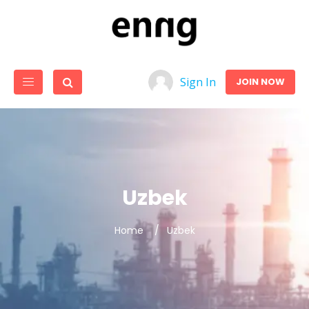
Sign In
JOIN NOW
Uzbek
Home
Uzbek