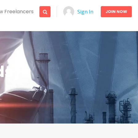
w Freelancers
Sign In
JOIN NOW
ds)