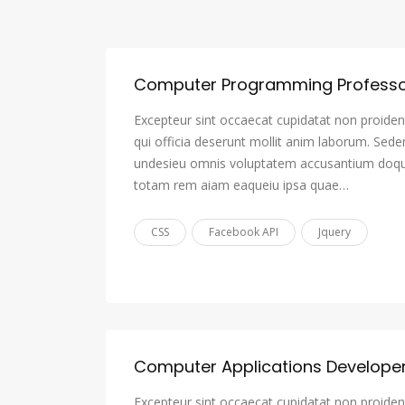
Computer Programming Profess
Excepteur sint occaecat cupidatat non proident
qui officia deserunt mollit anim laborum. Sede
undesieu omnis voluptatem accusantium doqu
totam rem aiam eaqueiu ipsa quae…
CSS
Facebook API
Jquery
Computer Applications Develope
Excepteur sint occaecat cupidatat non proident