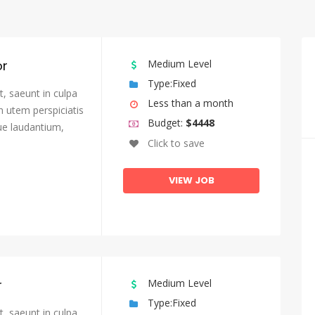
or
Medium Level
Type:Fixed
, saeunt in culpa
Less than a month
n utem perspiciatis
Budget:
$4448
e laudantium,
Click to save
VIEW JOB
r
Medium Level
Type:Fixed
, saeunt in culpa