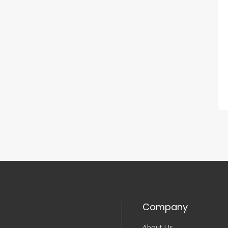
Company
About Us