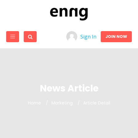
Sign In
JOIN NOW
News Article
Home
Marketing
Article Detail