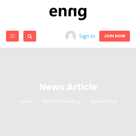
Sign In
JOIN NOW
News Article
Home
Global Networking
Article Detail