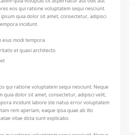
atem quia voluptas sit aspernatur aut odit aut
res eos qui ratione voluptatem sequi nesciunt.
psum quia dolor sit amet, consectetur, adipisci
tempora incidunt.
am eius modi tempora
itatis et quasi architecto
met
s qui ratione voluptatem sequi nesciunt. Neque
uia dolor sit amet, consectetur, adipisci velit,
ora incidunt labore ste natus error voluptatem
tam rem aperiam, eaque ipsa quae ab illo
eatae vitae dicta sunt explicabo.
s qui ratione voluptatem sequi nesciunt. Neque