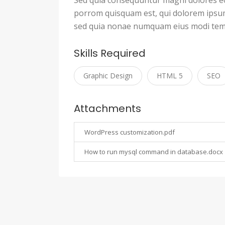
porrom quisquam est, qui dolorem ipsum q
sed quia nonae numquam eius modi temp
Skills Required
Graphic Design
HTML 5
SEO
Attachments
WordPress customization.pdf
How to run mysql command in database.docx