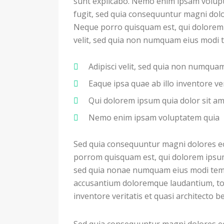
sunt explicabo. Nemo enim ipsam volupt
fugit, sed quia consequuntur magni dolo
Neque porro quisquam est, qui dolorem i
velit, sed quia non numquam eius modi 
Adipisci velit, sed quia non numqu
Eaque ipsa quae ab illo inventore ver
Qui dolorem ipsum quia dolor sit a
Nemo enim ipsam voluptatem quia
Sed quia consequuntur magni dolores eo
porrom quisquam est, qui dolorem ipsum q
sed quia nonae numquam eius modi temp
accusantium doloremque laudantium, to
inventore veritatis et quasi architecto b
Sed quia consequuntur magni dolores eo