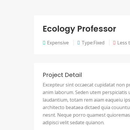
Ecology Professor
Expensive
Type:Fixed
Less 
Project Detail
Excepteur sint occaecat cupidatat non pro
anim laborum. Seden utem perspiciatis
laudantium, totam rem aiam eaqueiu ipsa
architecto beataea dictaed quia couunt
nesnt. Neque porro quamest quioremas 
adipisci velit sedate quianon.