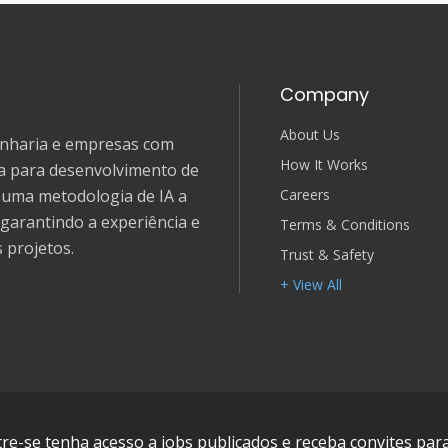
Company
About Us
genharia e empresas com
How It Works
ia para desenvolvimento de
Careers
e uma metodologia de IA a
garantindo a experiência e
Terms & Conditions
 projetos.
Trust & Safety
+ View All
e-se tenha acesso a jobs publicados e receba convites para