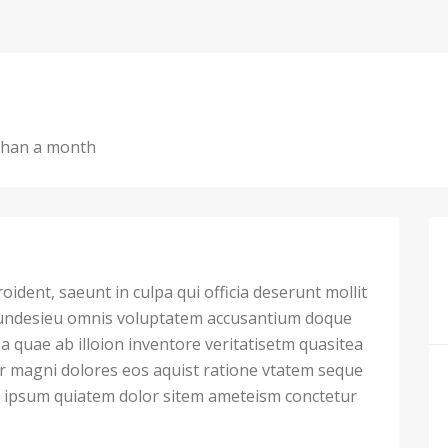
than a month
ident, saeunt in culpa qui officia deserunt mollit
 undesieu omnis voluptatem accusantium doque
 quae ab illoion inventore veritatisetm quasitea
ur magni dolores eos aquist ratione vtatem seque
ipsum quiatem dolor sitem ameteism conctetur