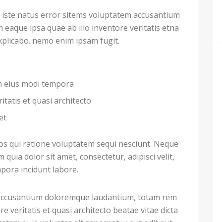
 iste natus error sitems voluptatem accusantium
aque ipsa quae ab illo inventore veritatis etna
explicabo. nemo enim ipsam fugit.
am eius modi tempora
itatis et quasi architecto
et
s qui ratione voluptatem sequi nesciunt. Neque
uia dolor sit amet, consectetur, adipisci velit,
ora incidunt labore.
m accusantium doloremque laudantium, totam rem
e veritatis et quasi architecto beatae vitae dicta