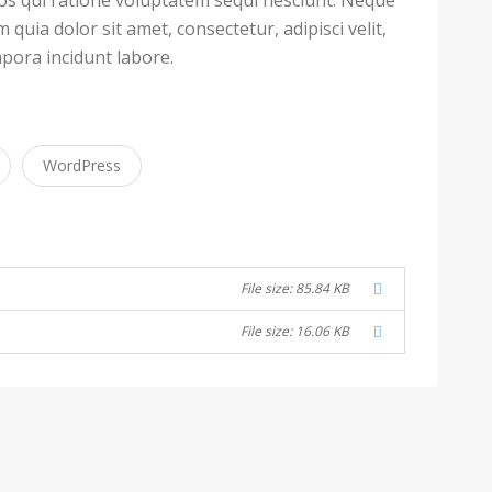
uia dolor sit amet, consectetur, adipisci velit,
ora incidunt labore.
WordPress
File size: 85.84 KB
File size: 16.06 KB