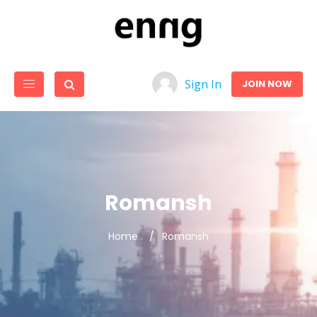
Sign In
JOIN NOW
Romansh
Home
Romansh