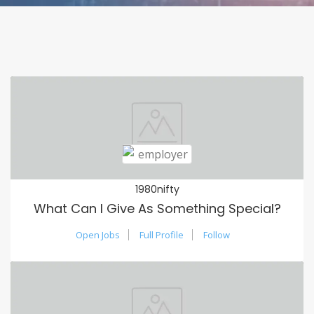
1980nifty
What Can I Give As Something Special?
Open Jobs
Full Profile
Follow