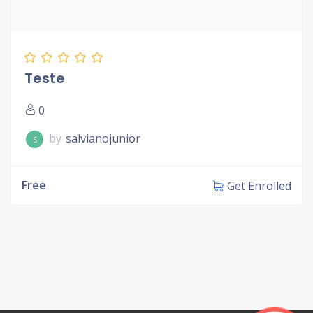
Teste
0
by
salvianojunior
S
Free
Get Enrolled